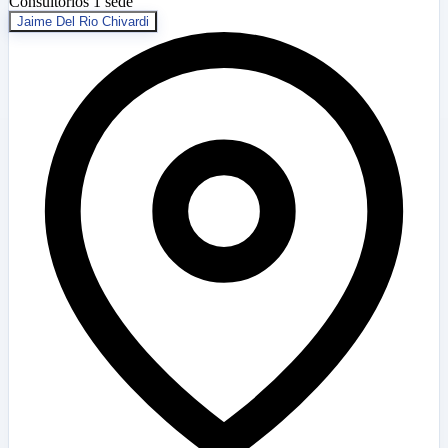
Consultorios
1 sede
Jaime Del Rio Chivardi