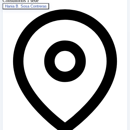
Consultorios
1 sede
Hania B. Sosa Contreras