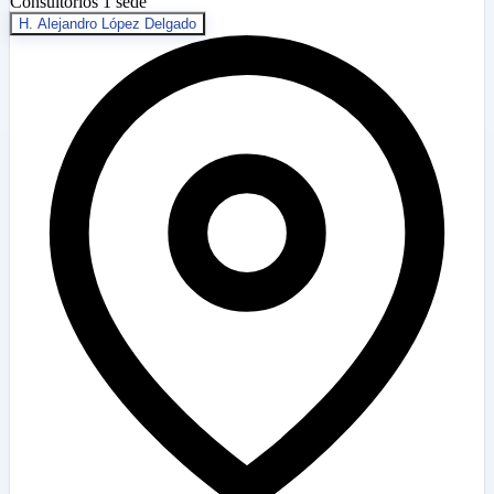
Consultorios
1 sede
H. Alejandro López Delgado