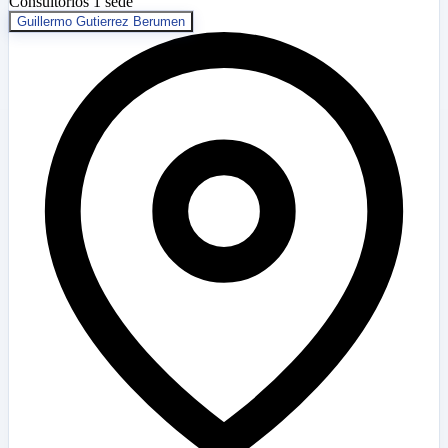
Consultorios
1 sede
Guillermo Gutierrez Berumen