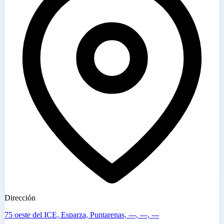
Dirección
75 oeste del ICE, Esparza, Puntarenas, ---, ---, ---