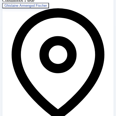
Consultorios
1 sede
Ghislaine Armengod Fischer