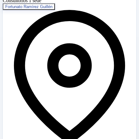
Consultorios
1 sede
Fortunato Ramírez Guillén