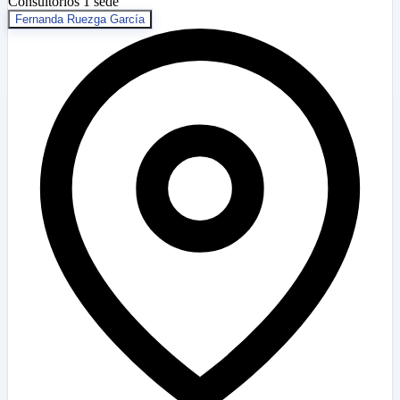
Consultorios
1 sede
Fernanda Ruezga García