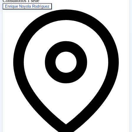
Consultorios
1 sede
Enrique Noyola Rodríguez