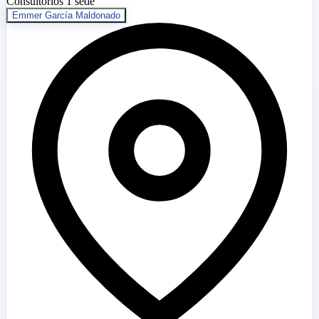
Consultorios
1 sede
Emmer García Maldonado