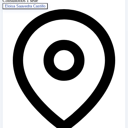
Consultorios
1 sede
Eloisa Saavedra Castillo