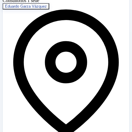
Consultorios
1 sede
Eduardo Garza Vázquez