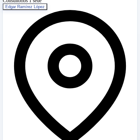
Consultorios
1 sede
Edgar Ramírez López