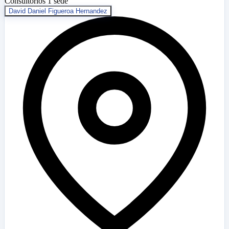
Consultorios
1 sede
David Daniel Figueroa Hernandez