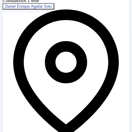
Consultorios
1 sede
Daniel Enrique Aguilar Soto