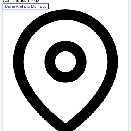
Consultorios
1 sede
Dafne Arellano Montalvo