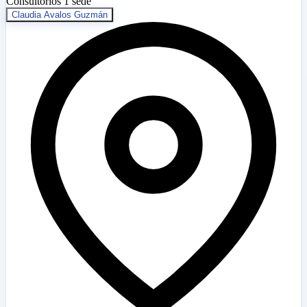
Consultorios
1 sede
Claudia Avalos Guzmán