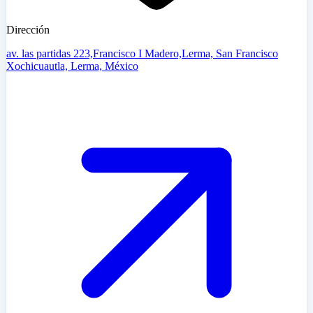
Dirección
av. las partidas 223,Francisco I Madero,Lerma, San Francisco
Xochicuautla, Lerma, México