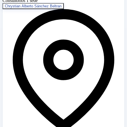
Consultorios
1 sede
Chrystian Alberto Sánchez Beltran