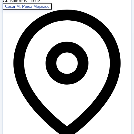
Consultorios
1 sede
César M. Pérez Mejorado