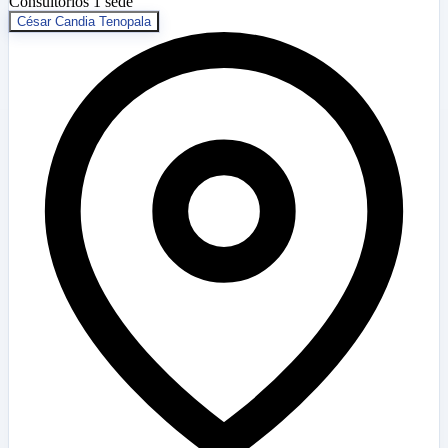
Consultorios
1 sede
César Candia Tenopala