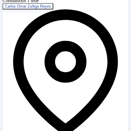
Consultorios
1 sede
Carlos Omar Zuñiga Reyes