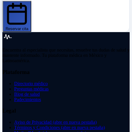
Reservar cita
Encuentra al especialista que necesitas, resuelve tus dudas de salud y
mantente informado. Tu plataforma médica en México y
Latinoamérica.
Plataforma
Directorio médico
Preguntas médicas
Blog de salud
Padecimientos
Legal
Aviso de Privacidad
(abre en nueva pestaña)
Términos y Condiciones
(abre en nueva pestaña)