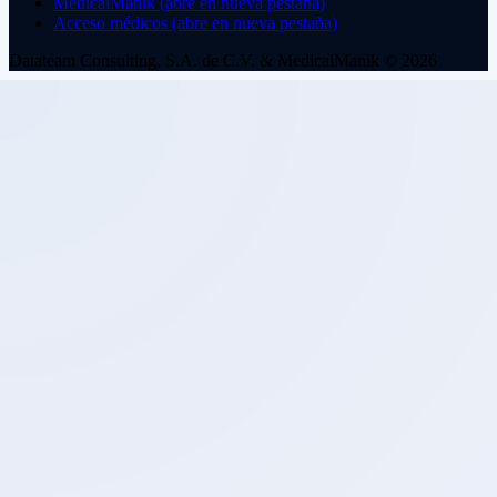
MedicalManik
(abre en nueva pestaña)
Acceso médicos
(abre en nueva pestaña)
Datateam Consulting, S.A. de C.V. & MedicalManik © 2026