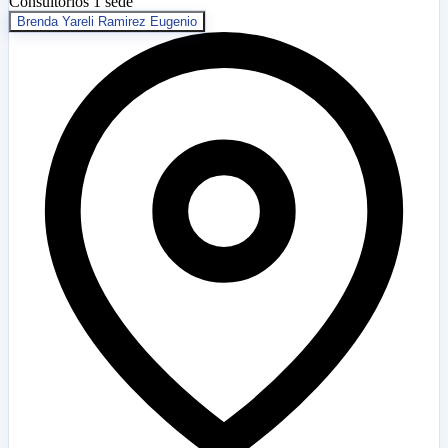
Consultorios
1 sede
Brenda Yareli Ramirez Eugenio