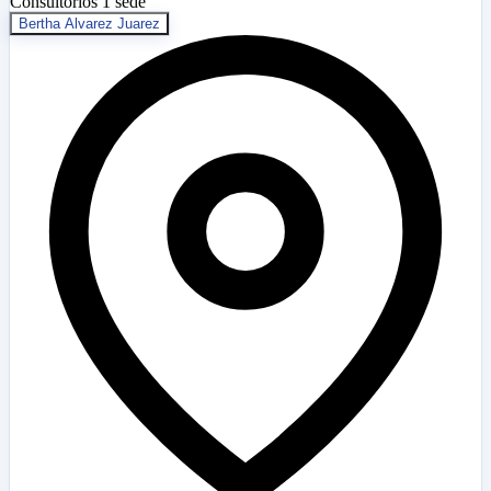
Consultorios
1 sede
Bertha Alvarez Juarez