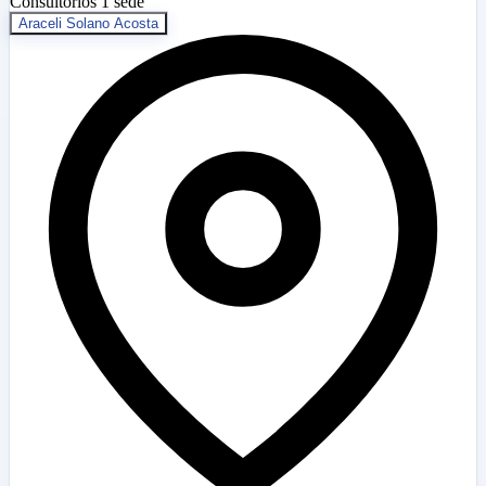
Consultorios
1 sede
Araceli Solano Acosta