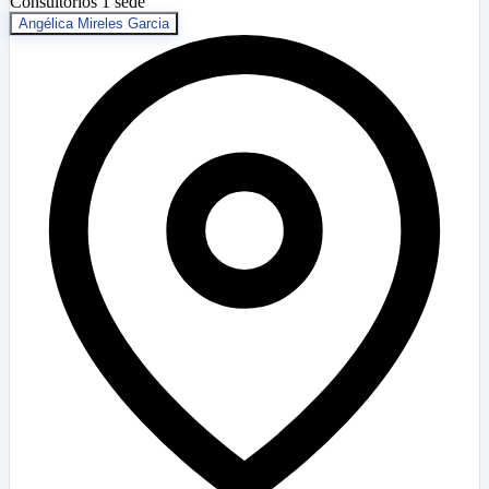
Consultorios
1 sede
Angélica Mireles Garcia