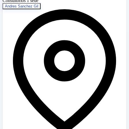
Consultorios
1 sede
Andres Sanchez Gil