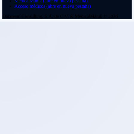
MedicalManik
(abre en nueva pestaña)
Acceso médicos
(abre en nueva pestaña)
Datateam Consulting, S.A. de C.V. & MedicalManik © 2026