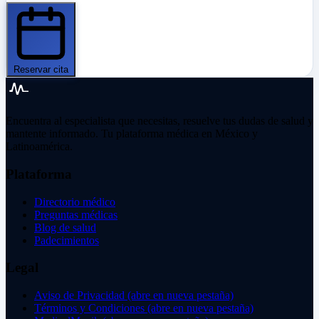
Reservar cita
Encuentra al especialista que necesitas, resuelve tus dudas de salud y
mantente informado. Tu plataforma médica en México y
Latinoamérica.
Plataforma
Directorio médico
Preguntas médicas
Blog de salud
Padecimientos
Legal
Aviso de Privacidad
(abre en nueva pestaña)
Términos y Condiciones
(abre en nueva pestaña)