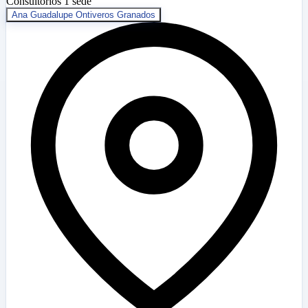
Consultorios
1 sede
Ana Guadalupe Ontiveros Granados