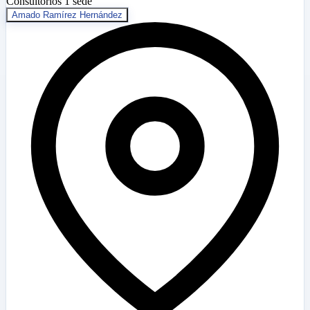
Consultorios
1 sede
Amado Ramírez Hernández