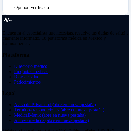
Opinión verificada
Encuentra al especialista que necesitas, resuelve tus dudas de salud y
mantente informado. Tu plataforma médica en México y
Latinoamérica.
Plataforma
Directorio médico
Preguntas médicas
Blog de salud
Padecimientos
Legal
Aviso de Privacidad
(abre en nueva pestaña)
Términos y Condiciones
(abre en nueva pestaña)
MedicalManik
(abre en nueva pestaña)
Acceso médicos
(abre en nueva pestaña)
Datateam Consulting, S.A. de C.V. & MedicalManik © 2026