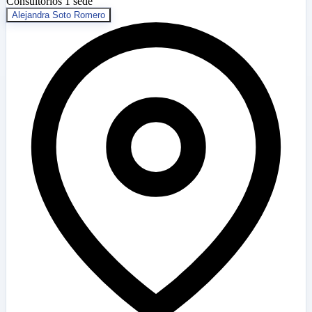
Consultorios
1 sede
Alejandra Soto Romero