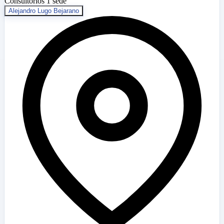
Consultorios
1 sede
Alejandro Lugo Bejarano