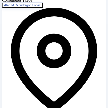
Consultorios
1 sede
Alan M. Mondragon Lopez