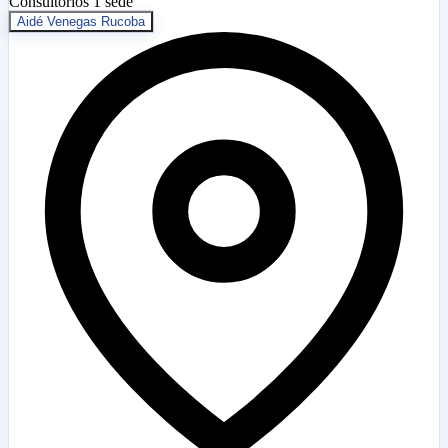
Consultorios
1 sede
Aidé Venegas Rucoba